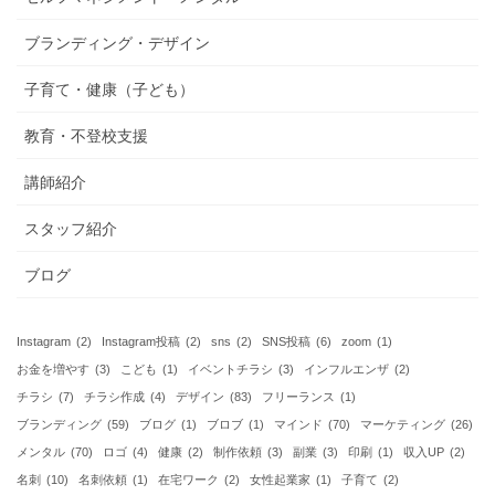
ブランディング・デザイン
子育て・健康（子ども）
教育・不登校支援
講師紹介
スタッフ紹介
ブログ
Instagram
(2)
Instagram投稿
(2)
sns
(2)
SNS投稿
(6)
zoom
(1)
お金を増やす
(3)
こども
(1)
イベントチラシ
(3)
インフルエンザ
(2)
チラシ
(7)
チラシ作成
(4)
デザイン
(83)
フリーランス
(1)
ブランディング
(59)
ブログ
(1)
ブロブ
(1)
マインド
(70)
マーケティング
(26)
メンタル
(70)
ロゴ
(4)
健康
(2)
制作依頼
(3)
副業
(3)
印刷
(1)
収入UP
(2)
名刺
(10)
名刺依頼
(1)
在宅ワーク
(2)
女性起業家
(1)
子育て
(2)