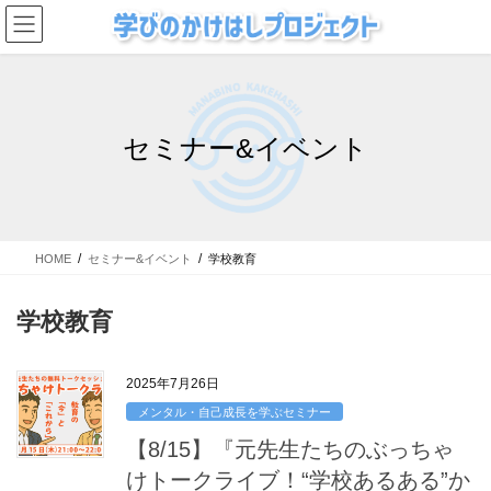
コ
ナ
ン
ビ
テ
ゲ
ン
ー
ツ
シ
に
ョ
セミナー&イベント
移
ン
動
に
移
動
HOME
セミナー&イベント
学校教育
学校教育
2025年7月26日
メンタル・自己成長を学ぶセミナー
【8/15】『元先生たちのぶっちゃ
けトークライブ！“学校あるある”か