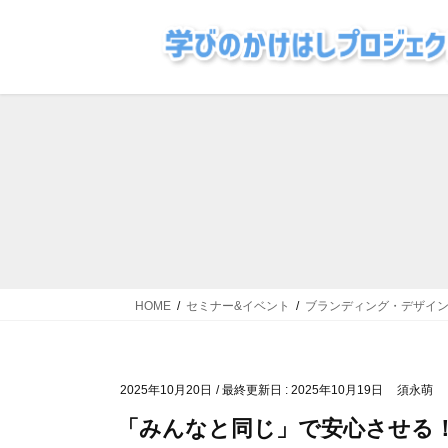
コ
ナ
ン
ビ
テ
ゲ
ン
ー
ツ
シ
に
ョ
移
ン
動
に
移
動
HOME
セミナー&イベント
ブランディング・デザイ
2025年10月20日
/ 最終更新日 :
2025年10月19日
須永萌
「みんなと同じ」で安心させる