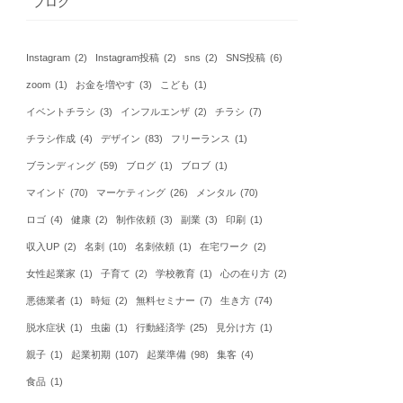
ブログ
Instagram
(2)
Instagram投稿
(2)
sns
(2)
SNS投稿
(6)
zoom
(1)
お金を増やす
(3)
こども
(1)
イベントチラシ
(3)
インフルエンザ
(2)
チラシ
(7)
チラシ作成
(4)
デザイン
(83)
フリーランス
(1)
ブランディング
(59)
ブログ
(1)
ブロブ
(1)
マインド
(70)
マーケティング
(26)
メンタル
(70)
ロゴ
(4)
健康
(2)
制作依頼
(3)
副業
(3)
印刷
(1)
収入UP
(2)
名刺
(10)
名刺依頼
(1)
在宅ワーク
(2)
女性起業家
(1)
子育て
(2)
学校教育
(1)
心の在り方
(2)
悪徳業者
(1)
時短
(2)
無料セミナー
(7)
生き方
(74)
脱水症状
(1)
虫歯
(1)
行動経済学
(25)
見分け方
(1)
親子
(1)
起業初期
(107)
起業準備
(98)
集客
(4)
食品
(1)