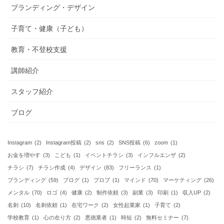
ブランディング・デザイン
子育て・健康（子ども）
教育・不登校支援
講師紹介
スタッフ紹介
ブログ
Instagram
(2)
Instagram投稿
(2)
sns
(2)
SNS投稿
(6)
zoom
(1)
お金を増やす
(3)
こども
(1)
イベントチラシ
(3)
インフルエンザ
(2)
チラシ
(7)
チラシ作成
(4)
デザイン
(83)
フリーランス
(1)
ブランディング
(59)
ブログ
(1)
ブロブ
(1)
マインド
(70)
マーケティング
(26)
メンタル
(70)
ロゴ
(4)
健康
(2)
制作依頼
(3)
副業
(3)
印刷
(1)
収入UP
(2)
名刺
(10)
名刺依頼
(1)
在宅ワーク
(2)
女性起業家
(1)
子育て
(2)
学校教育
(1)
心の在り方
(2)
悪徳業者
(1)
時短
(2)
無料セミナー
(7)