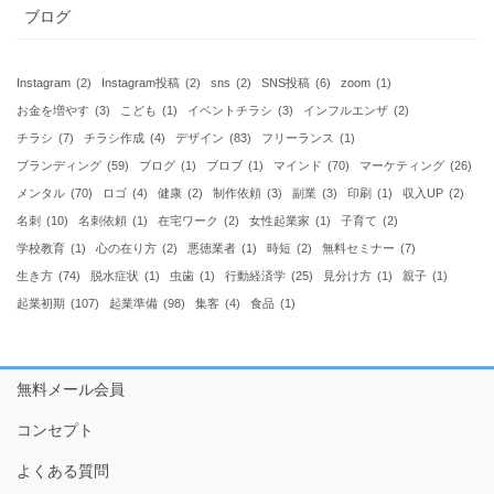
ブログ
Instagram
(2)
Instagram投稿
(2)
sns
(2)
SNS投稿
(6)
zoom
(1)
お金を増やす
(3)
こども
(1)
イベントチラシ
(3)
インフルエンザ
(2)
チラシ
(7)
チラシ作成
(4)
デザイン
(83)
フリーランス
(1)
ブランディング
(59)
ブログ
(1)
ブロブ
(1)
マインド
(70)
マーケティング
(26)
メンタル
(70)
ロゴ
(4)
健康
(2)
制作依頼
(3)
副業
(3)
印刷
(1)
収入UP
(2)
名刺
(10)
名刺依頼
(1)
在宅ワーク
(2)
女性起業家
(1)
子育て
(2)
学校教育
(1)
心の在り方
(2)
悪徳業者
(1)
時短
(2)
無料セミナー
(7)
生き方
(74)
脱水症状
(1)
虫歯
(1)
行動経済学
(25)
見分け方
(1)
親子
(1)
起業初期
(107)
起業準備
(98)
集客
(4)
食品
(1)
無料メール会員
コンセプト
よくある質問