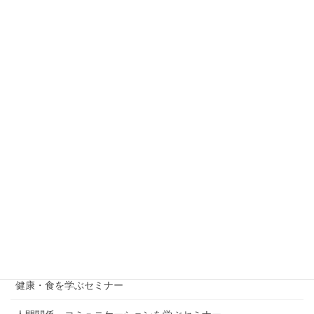
す時間〜「学びのかけはし」で始める、『7つの習
慣』読書会〜
2026年3月17日
【6/8】自分を整え、大切な人との関係を結び直す
時間〜「学びのかけはし」で始める、『7つの習
慣』読書会〜
2026年3月17日
お金を学ぶセミナー
メンタル・自己成長を学ぶセミナー
子育て・教育を学ぶセミナー
仕事・起業を学ぶセミナー
健康・食を学ぶセミナー