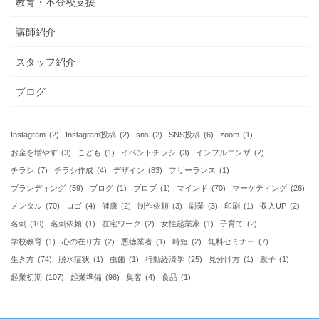
教育・不登校支援
講師紹介
スタッフ紹介
ブログ
Instagram
(2)
Instagram投稿
(2)
sns
(2)
SNS投稿
(6)
zoom
(1)
お金を増やす
(3)
こども
(1)
イベントチラシ
(3)
インフルエンザ
(2)
チラシ
(7)
チラシ作成
(4)
デザイン
(83)
フリーランス
(1)
ブランディング
(59)
ブログ
(1)
ブロブ
(1)
マインド
(70)
マーケティング
(26)
メンタル
(70)
ロゴ
(4)
健康
(2)
制作依頼
(3)
副業
(3)
印刷
(1)
収入UP
(2)
名刺
(10)
名刺依頼
(1)
在宅ワーク
(2)
女性起業家
(1)
子育て
(2)
学校教育
(1)
心の在り方
(2)
悪徳業者
(1)
時短
(2)
無料セミナー
(7)
生き方
(74)
脱水症状
(1)
虫歯
(1)
行動経済学
(25)
見分け方
(1)
親子
(1)
起業初期
(107)
起業準備
(98)
集客
(4)
食品
(1)