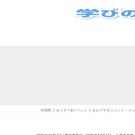
コ
ナ
ン
ビ
テ
ゲ
ン
ー
ツ
シ
に
ョ
移
ン
動
に
移
動
HOME
セミナー&イベント
セルフマネジメント・メ