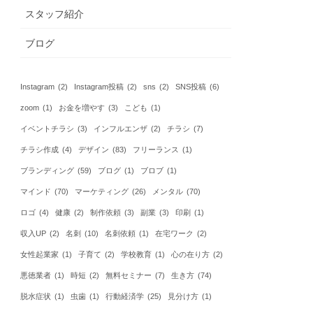
スタッフ紹介
ブログ
Instagram
(2)
Instagram投稿
(2)
sns
(2)
SNS投稿
(6)
zoom
(1)
お金を増やす
(3)
こども
(1)
イベントチラシ
(3)
インフルエンザ
(2)
チラシ
(7)
チラシ作成
(4)
デザイン
(83)
フリーランス
(1)
ブランディング
(59)
ブログ
(1)
ブロブ
(1)
マインド
(70)
マーケティング
(26)
メンタル
(70)
ロゴ
(4)
健康
(2)
制作依頼
(3)
副業
(3)
印刷
(1)
収入UP
(2)
名刺
(10)
名刺依頼
(1)
在宅ワーク
(2)
女性起業家
(1)
子育て
(2)
学校教育
(1)
心の在り方
(2)
悪徳業者
(1)
時短
(2)
無料セミナー
(7)
生き方
(74)
脱水症状
(1)
虫歯
(1)
行動経済学
(25)
見分け方
(1)