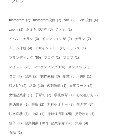
ブログ
Instagram
(2)
Instagram投稿
(2)
sns
(2)
SNS投稿
(6)
zoom
(1)
お金を増やす
(3)
こども
(1)
イベントチラシ
(3)
インフルエンザ
(2)
チラシ
(7)
チラシ作成
(4)
デザイン
(83)
フリーランス
(1)
ブランディング
(59)
ブログ
(1)
ブロブ
(1)
マインド
(70)
マーケティング
(26)
メンタル
(70)
ロゴ
(4)
健康
(2)
制作依頼
(3)
副業
(3)
印刷
(1)
収入UP
(2)
名刺
(10)
名刺依頼
(1)
在宅ワーク
(2)
女性起業家
(1)
子育て
(2)
学校教育
(1)
心の在り方
(2)
悪徳業者
(1)
時短
(2)
無料セミナー
(7)
生き方
(74)
脱水症状
(1)
虫歯
(1)
行動経済学
(25)
見分け方
(1)
親子
(1)
起業初期
(107)
起業準備
(98)
集客
(4)
食品
(1)