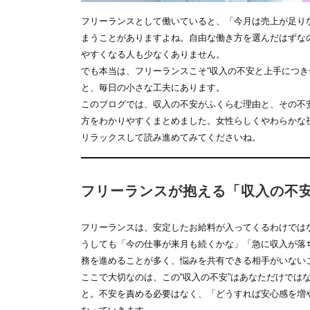
フリーランスとして働いていると、「今月は売上が足り
まうことがありますよね。自由な働き方を選んだはずな
やすくなる人も少なくありません。
でも本当は、フリーランスこそ“収入の不安と上手につき
と、毎日の小さな工夫にあります。
このブログでは、収入の不安がふくらむ理由と、その不
方をわかりやすくまとめました。女性らしくやわらかな
リラックスして読み進めてみてくださいね。
フリーランスが抱える「収入の不
フリーランスは、安定したお給料が入ってくるわけでは
うしても「今の仕事が来月も続くかな」「急に収入が落
務を進めることが多く、悩みを共有できる相手がいない
ここで大切なのは、この“収入の不安”はあなただけでは
と。不安を責める必要はなく、「どうすれば安心感を増