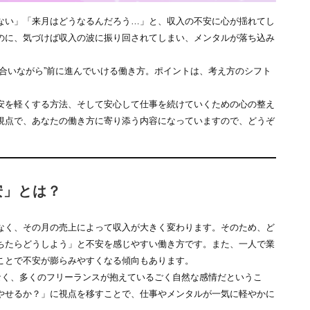
ない」「来月はどうなるんだろう…」と、収入の不安に心が揺れてし
のに、気づけば収入の波に振り回されてしまい、メンタルが落ち込み
合いながら”前に進んでいける働き方。ポイントは、考え方のシフト
安を軽くする方法、そして安心して仕事を続けていくための心の整え
視点で、あなたの働き方に寄り添う内容になっていますので、どうぞ
安」とは？
なく、その月の売上によって収入が大きく変わります。そのため、ど
ちたらどうしよう」と不安を感じやすい働き方です。また、一人で業
ことで不安が膨らみやすくなる傾向もあります。
なく、多くのフリーランスが抱えているごく自然な感情だというこ
やせるか？」に視点を移すことで、仕事やメンタルが一気に軽やかに