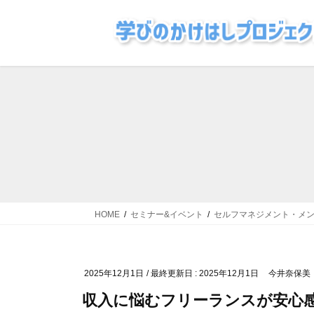
コ
ナ
ン
ビ
テ
ゲ
ン
ー
ツ
シ
に
ョ
移
ン
動
に
移
動
HOME
セミナー&イベント
セルフマネジメント・メ
2025年12月1日
/ 最終更新日 :
2025年12月1日
今井奈保美
収入に悩むフリーランスが安心