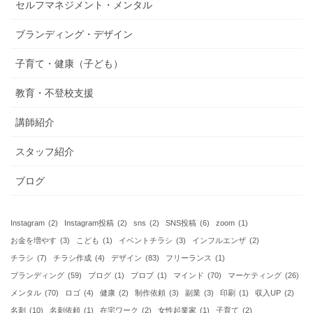
セルフマネジメント・メンタル
ブランディング・デザイン
子育て・健康（子ども）
教育・不登校支援
講師紹介
スタッフ紹介
ブログ
Instagram
(2)
Instagram投稿
(2)
sns
(2)
SNS投稿
(6)
zoom
(1)
お金を増やす
(3)
こども
(1)
イベントチラシ
(3)
インフルエンザ
(2)
チラシ
(7)
チラシ作成
(4)
デザイン
(83)
フリーランス
(1)
ブランディング
(59)
ブログ
(1)
ブロブ
(1)
マインド
(70)
マーケティング
(26)
メンタル
(70)
ロゴ
(4)
健康
(2)
制作依頼
(3)
副業
(3)
印刷
(1)
収入UP
(2)
名刺
(10)
名刺依頼
(1)
在宅ワーク
(2)
女性起業家
(1)
子育て
(2)