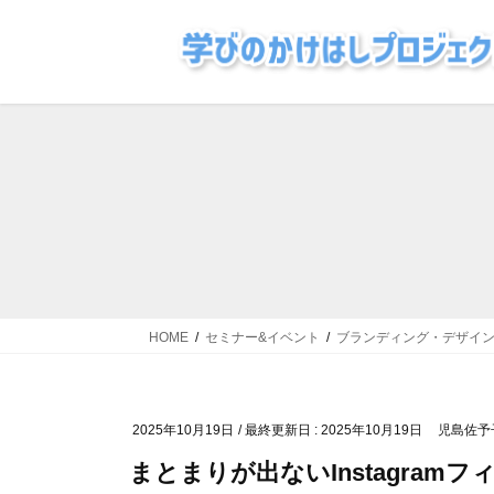
コ
ナ
ン
ビ
テ
ゲ
ン
ー
ツ
シ
に
ョ
移
ン
動
に
移
動
HOME
セミナー&イベント
ブランディング・デザイ
2025年10月19日
/ 最終更新日 :
2025年10月19日
児島佐予
まとまりが出ないInstagra