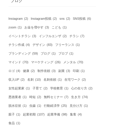
ブログ
Instagram
(2)
Instagram投稿
(2)
sns
(2)
SNS投稿
(6)
zoom
(1)
お金を増やす
(3)
こども
(1)
イベントチラシ
(3)
インフルエンザ
(2)
チラシ
(7)
チラシ作成
(4)
デザイン
(83)
フリーランス
(1)
ブランディング
(59)
ブログ
(1)
ブロブ
(1)
マインド
(70)
マーケティング
(26)
メンタル
(70)
ロゴ
(4)
健康
(2)
制作依頼
(3)
副業
(3)
印刷
(1)
収入UP
(2)
名刺
(10)
名刺依頼
(1)
在宅ワーク
(2)
女性起業家
(1)
子育て
(2)
学校教育
(1)
心の在り方
(2)
悪徳業者
(1)
時短
(2)
無料セミナー
(7)
生き方
(74)
脱水症状
(1)
虫歯
(1)
行動経済学
(25)
見分け方
(1)
親子
(1)
起業初期
(107)
起業準備
(98)
集客
(4)
食品
(1)