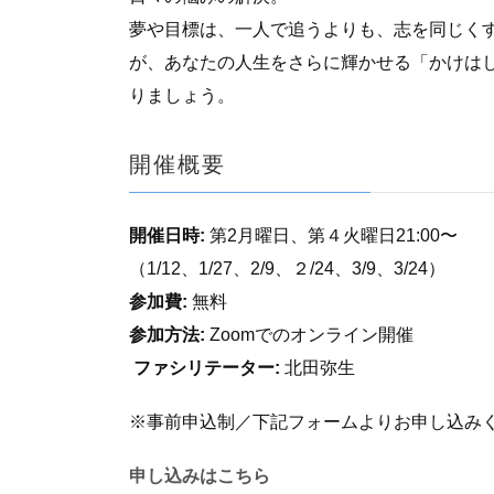
夢や目標は、一人で追うよりも、志を同じくす
が、あなたの人生をさらに輝かせる「かけは
りましょう。
開催概要
開催日時:
第2月曜日、第４火曜日21:00〜
（1/12、1/27、2/9、２/24、3/9、3/24）
参加費:
無料
参加方法:
Zoomでのオンライン開催
ファシリテーター:
北田弥生
※事前申込制／下記フォームよりお申し込み
申し込みはこちら