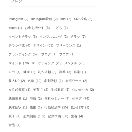
ブログ
Instagram
(2)
Instagram投稿
(2)
sns
(2)
SNS投稿
(6)
zoom
(1)
お金を増やす
(3)
こども
(1)
イベントチラシ
(3)
インフルエンザ
(2)
チラシ
(7)
チラシ作成
(4)
デザイン
(83)
フリーランス
(1)
ブランディング
(59)
ブログ
(1)
ブロブ
(1)
マインド
(70)
マーケティング
(26)
メンタル
(70)
ロゴ
(4)
健康
(2)
制作依頼
(3)
副業
(3)
印刷
(1)
収入UP
(2)
名刺
(10)
名刺依頼
(1)
在宅ワーク
(2)
女性起業家
(1)
子育て
(2)
学校教育
(1)
心の在り方
(2)
悪徳業者
(1)
時短
(2)
無料セミナー
(7)
生き方
(74)
脱水症状
(1)
虫歯
(1)
行動経済学
(25)
見分け方
(1)
親子
(1)
起業初期
(107)
起業準備
(98)
集客
(4)
食品
(1)