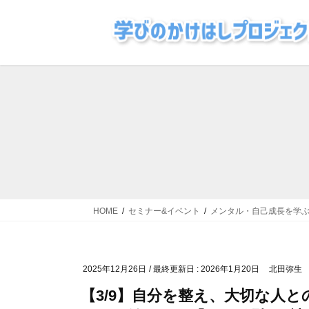
コ
ナ
ン
ビ
テ
ゲ
ン
ー
ツ
シ
に
ョ
移
ン
動
に
移
動
HOME
セミナー&イベント
メンタル・自己成長を学
2025年12月26日
/ 最終更新日 :
2026年1月20日
北田弥生
【3/9】自分を整え、大切な人