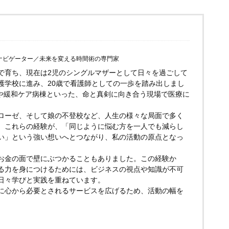
ナビゲーター／未来を変える時間術の専門家
で育ち、現在は2児のシングルマザーとして日々を過ごして
護学校に進み、20歳で看護師としての一歩を踏み出しまし
Uや緩和ケア病棟といった、命と真剣に向き合う現場で医療に
ローゼ、そして娘の不登校など、人生の様々な局面で多く
。これらの経験が、「同じように悩む方を一人でも減らし
い」という強い想いへとつながり、私の活動の原点となっ
お金の面で壁にぶつかることもありました。この経験か
る力を身につけるためには、ビジネスの視点や知識が不可
日々学びと実践を重ねています。
に心から必要とされるサービスを広げるため、活動の幅を