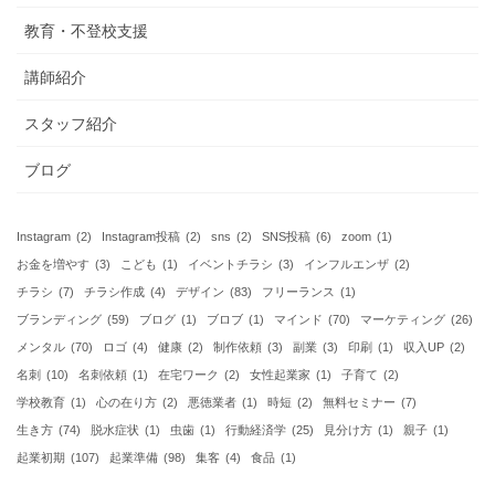
教育・不登校支援
講師紹介
スタッフ紹介
ブログ
Instagram
(2)
Instagram投稿
(2)
sns
(2)
SNS投稿
(6)
zoom
(1)
お金を増やす
(3)
こども
(1)
イベントチラシ
(3)
インフルエンザ
(2)
チラシ
(7)
チラシ作成
(4)
デザイン
(83)
フリーランス
(1)
ブランディング
(59)
ブログ
(1)
ブロブ
(1)
マインド
(70)
マーケティング
(26)
メンタル
(70)
ロゴ
(4)
健康
(2)
制作依頼
(3)
副業
(3)
印刷
(1)
収入UP
(2)
名刺
(10)
名刺依頼
(1)
在宅ワーク
(2)
女性起業家
(1)
子育て
(2)
学校教育
(1)
心の在り方
(2)
悪徳業者
(1)
時短
(2)
無料セミナー
(7)
生き方
(74)
脱水症状
(1)
虫歯
(1)
行動経済学
(25)
見分け方
(1)
親子
(1)
起業初期
(107)
起業準備
(98)
集客
(4)
食品
(1)